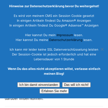
Hinweise zur Datenschutzerklärung bevor Du weitergehst!
Es wird von meinem CMS ein Session Cookie gesetzt
In einigen Artikeln findest Du Amazon® Anzeigen
In einigen Artikeln findest Du Google® Adsense™ Anzeigen
Allgemein
Hier kannst Du mein
Impressum
lesen.
Hier kannst Du meine
Datenschutzerklärung
lesen.
3. Februar 2017
Ich kann mir leider keine SSL Datenverschlüsselung leisten
Der Session-Cookie ist jedoch erforderlich und hat eine
Lebensdauer von 1 Stunde
Lüneburg Stintmarkt (C) MaBoXer.de
Wenn Du das alles nicht akzeptieren willst, verlasse einfach
meinen Blog!
In diesem Bereich finden Sie verschiedene Artikel zu
unterschiedlichen Themen. Sollte es eine Veranstaltung
Ich bin damit einverstanden
Das will ich nicht!
geben, ein Konzert, eine grosse Geburtstag- oder
Erfahren Sie mehr
Jubiläumsfeier, hier werden Sie einen passenden Bericht
darüber finden können.