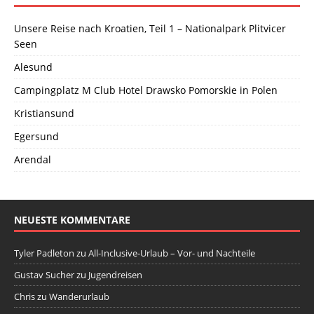
Unsere Reise nach Kroatien, Teil 1 – Nationalpark Plitvicer
Seen
Alesund
Campingplatz M Club Hotel Drawsko Pomorskie in Polen
Kristiansund
Egersund
Arendal
NEUESTE KOMMENTARE
Tyler Padleton
zu
All-Inclusive-Urlaub – Vor- und Nachteile
Gustav Sucher
zu
Jugendreisen
Chris
zu
Wanderurlaub