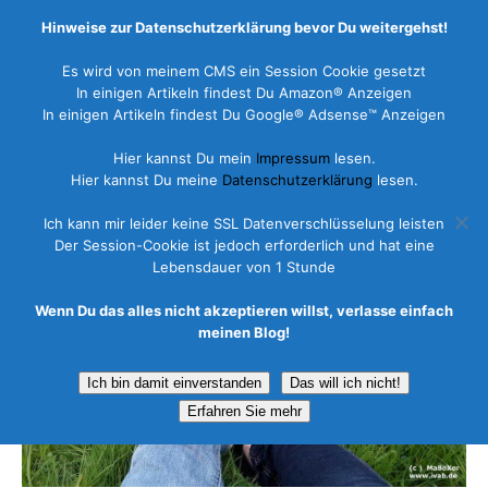
Hinweise zur Datenschutzerklärung bevor Du weitergehst!
Es wird von meinem CMS ein Session Cookie gesetzt
In einigen Artikeln findest Du Amazon® Anzeigen
In einigen Artikeln findest Du Google® Adsense™ Anzeigen
Fährreisen online buchen
Hier kannst Du mein
Impressum
lesen.
Hier kannst Du meine
Datenschutzerklärung
lesen.
1. Januar 2015
Faehrbuchungen
Ich kann mir leider keine SSL Datenverschlüsselung leisten
Der Session-Cookie ist jedoch erforderlich und hat eine
Lebensdauer von 1 Stunde
Wenn Du das alles nicht akzeptieren willst, verlasse einfach
meinen Blog!
Ich bin damit einverstanden
Das will ich nicht!
Erfahren Sie mehr