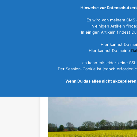
Hinweise zur Datenschutzerk
Es wird von meinem CMS e
In einigen Artikeln fin
In einigen Artikeln findest
Hier kannst Du me
START
NEWS
REISEZIELE
Hier kannst Du meine
Da
Ich kann mir leider keine SS
Malta
Der Session-Cookie ist jedoch erforderl
10. Juli 2013
Wenn Du das alles nicht akzeptieren 
Marco
Malta
0