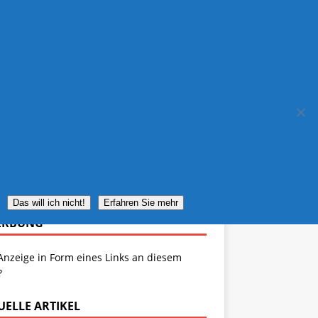
IMPRESSUM
REISEWETTER
Das will ich nicht!
Erfahren Sie mehr
ERBUNG
Anzeige in Form eines Links an diesem
?
UELLE ARTIKEL