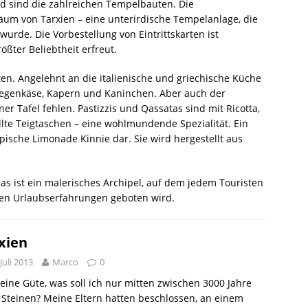
d sind die zahlreichen Tempelbauten. Die
äum von Tarxien – eine unterirdische Tempelanlage, die
rde. Die Vorbestellung von Eintrittskarten ist
ößter Beliebtheit erfreut.
eten. Angelehnt an die italienische und griechische Küche
iegenkäse, Kapern und Kaninchen. Aber auch der
ner Tafel fehlen. Pastizzis und Qassatas sind mit Ricotta,
üllte Teigtaschen – eine wohlmundende Spezialität. Ein
ypische Limonade Kinnie dar. Sie wird hergestellt aus
as ist ein malerisches Archipel, auf dem jedem Touristen
hen Urlaubserfahrungen geboten wird.
xien
 Juli 2013
Marco
0
ine Güte, was soll ich nur mitten zwischen 3000 Jahre
 Steinen? Meine Eltern hatten beschlossen, an einem