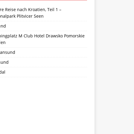
e Reise nach Kroatien, Teil 1 –
nalpark Plitvicer Seen
und
ingplatz M Club Hotel Drawsko Pomorskie
len
tiansund
sund
dal