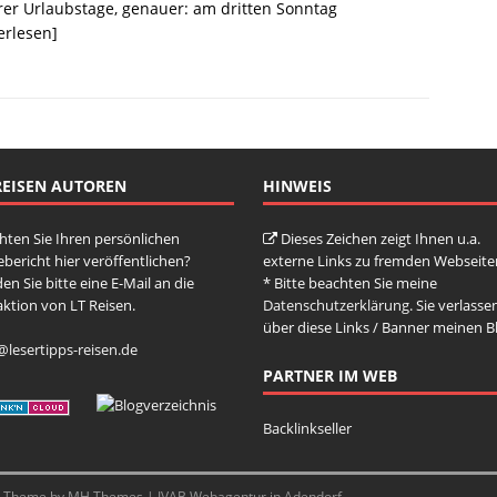
er Urlaubstage, genauer: am dritten Sonntag
erlesen]
REISEN AUTOREN
HINWEIS
ten Sie Ihren persönlichen
Dieses Zeichen zeigt Ihnen u.a.
ebericht hier veröffentlichen?
externe Links zu fremden Webseite
en Sie bitte eine E-Mail an die
* Bitte beachten Sie meine
ktion von LT Reisen.
Datenschutzerklärung
. Sie verlasse
über diese Links / Banner meinen B
@lesertipps-reisen.de
PARTNER IM WEB
Backlinkseller
s Theme by
MH Themes
|
IVAB Webagentur in Adendorf