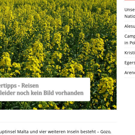
Unser
Natio
Ales
Camp
in Po
Kris
Eger
Aren
auptinsel Malta und vier weiteren Inseln besteht – Gozo,