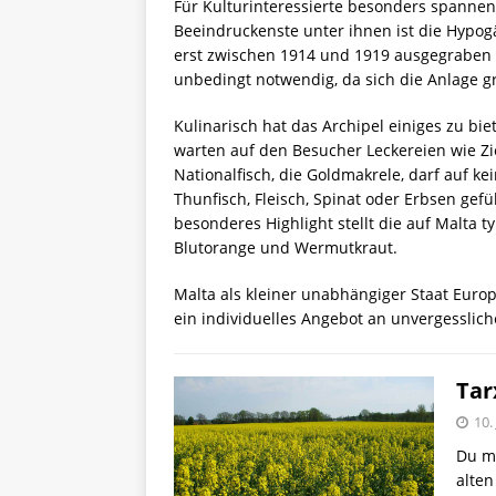
Für Kulturinteressierte besonders spannen
Beeindruckenste unter ihnen ist die Hypog
erst zwischen 1914 und 1919 ausgegraben wu
unbedingt notwendig, da sich die Anlage gr
Kulinarisch hat das Archipel einiges zu bi
warten auf den Besucher Leckereien wie Z
Nationalfisch, die Goldmakrele, darf auf kei
Thunfisch, Fleisch, Spinat oder Erbsen gef
besonderes Highlight stellt die auf Malta t
Blutorange und Wermutkraut.
Malta als kleiner unabhängiger Staat Europ
ein individuelles Angebot an unvergesslic
Tar
10.
Du me
alten