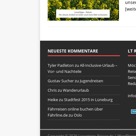
unser
[weit
NEUESTE KOMMENTARE
LT 
Tyler Padleton
zu
All-Inclusive-Urlaub –
Möch
Vor- und Nachteile
Reis
Send
Gustav Sucher
zu
Jugendreisen
Reda
Chris
zu
Wanderurlaub
info
Heike
zu
Stadtfest 2015 in Lüneburg
Fährreisen online buchen über
Fährline.de
zu
Oslo
Copyright © 2026
Lesertipps-Reisen.de
| WordPres