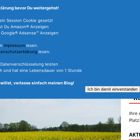
lärung bevor Du weitergehst!
in Session Cookie gesetzt
dest Du Amazon® Anzeigen
 Du Google® Adsense™ Anzeigen
in
Impressum
lesen.
FERIENHÄUSER
REISEARTEN
REISEFÜHRER
tenschutzerklärung
lesen.
L Datenverschlüsselung leisten
ich und hat eine Lebensdauer von 1 Stunde
willst, verlasse einfach meinen Blog!
Ich bin damit einverstanden
* W
Ihre 
Platz
AKT