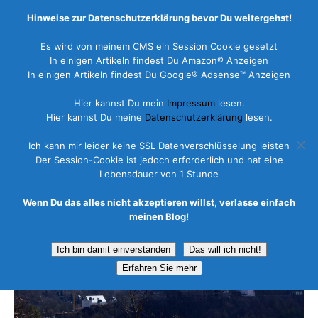
Hinweise zur Datenschutzerklärung bevor Du weitergehst!
Es wird von meinem CMS ein Session Cookie gesetzt
In einigen Artikeln findest Du Amazon® Anzeigen
In einigen Artikeln findest Du Google® Adsense™ Anzeigen
Wanderurlaub
Hier kannst Du mein
Impressum
lesen.
Hier kannst Du meine
Datenschutzerklärung
lesen.
18. Januar 2015
Ich kann mir leider keine SSL Datenverschlüsselung leisten
Der Session-Cookie ist jedoch erforderlich und hat eine
Lebensdauer von 1 Stunde
Wenn Du das alles nicht akzeptieren willst, verlasse einfach
meinen Blog!
Ich bin damit einverstanden
Das will ich nicht!
Erfahren Sie mehr