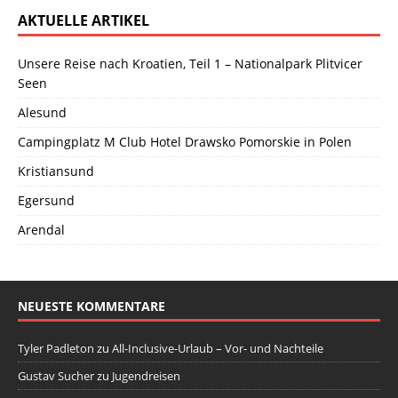
AKTUELLE ARTIKEL
Unsere Reise nach Kroatien, Teil 1 – Nationalpark Plitvicer
Seen
Alesund
Campingplatz M Club Hotel Drawsko Pomorskie in Polen
Kristiansund
Egersund
Arendal
NEUESTE KOMMENTARE
Tyler Padleton
zu
All-Inclusive-Urlaub – Vor- und Nachteile
Gustav Sucher
zu
Jugendreisen