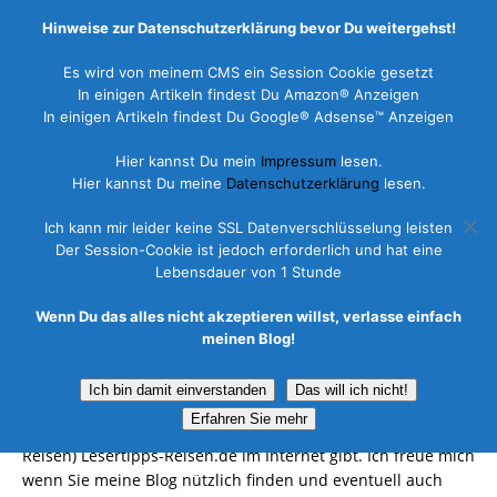
Hinweise zur Datenschutzerklärung bevor Du weitergehst!
Es wird von meinem CMS ein Session Cookie gesetzt
In einigen Artikeln findest Du Amazon® Anzeigen
In einigen Artikeln findest Du Google® Adsense™ Anzeigen
Lesertipps-Reisen Banner für Ihre
Hier kannst Du mein
Impressum
lesen.
Webseite
Hier kannst Du meine
Datenschutzerklärung
lesen.
Ich kann mir leider keine SSL Datenverschlüsselung leisten
29. Mai 2015
Marco
Der Session-Cookie ist jedoch erforderlich und hat eine
Lebensdauer von 1 Stunde
Liebe Leser,
Wenn Du das alles nicht akzeptieren willst, verlasse einfach
Lesertipps-reisen.de bietet Ihnen hier eine große Vielfalt an
meinen Blog!
Informationen und ich freue mich über jeden Einzelnen
Besucher meines Blogs. Bitte hinterlassen Sie Ihre Meinung
Ich bin damit einverstanden
Das will ich nicht!
zu den Reisezielen, geben Sie anderen Tipps für Ihre Reise
Erfahren Sie mehr
und sagen Sie Ihren Freunden und Bekannten das es (LT
Reisen) Lesertipps-Reisen.de im Internet gibt. Ich freue mich
wenn Sie meine Blog nützlich finden und eventuell auch