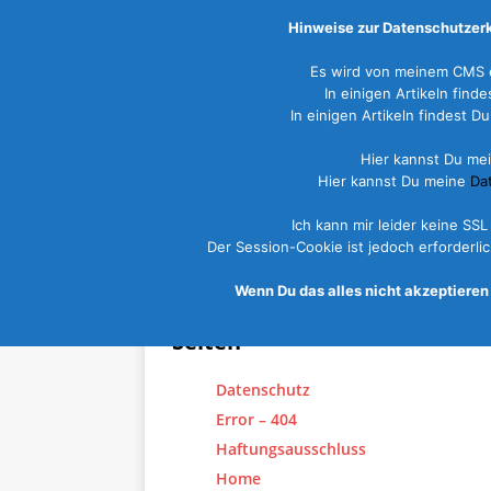
Hinweise zur Datenschutzerk
Es wird von meinem CMS e
In einigen Artikeln fin
In einigen Artikeln findest
Hier kannst Du me
START
NEWS
REISEZIELE
Hier kannst Du meine
Da
Ich kann mir leider keine SS
Seitenübersicht
Der Session-Cookie ist jedoch erforderl
3. Februar 2017
Wenn Du das alles nicht akzeptieren 
Marco
0
Seiten
Datenschutz
Error – 404
Haftungsausschluss
Home