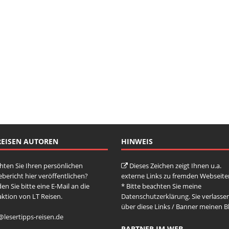
REISEN AUTOREN
HINWEIS
ten Sie Ihren persönlichen
Dieses Zeichen zeigt Ihnen u.a.
ebericht hier veröffentlichen?
externe Links zu fremden Webseite
en Sie bitte eine E-Mail an die
* Bitte beachten Sie meine
ktion von LT Reisen.
Datenschutzerklärung
. Sie verlasse
über diese Links / Banner meinen B
@lesertipps-reisen.de
PARTNER IM WEB