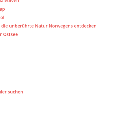
Malediven
kap
ol
f die unberührte Natur Norwegens entdecken
r Ostsee
üler suchen