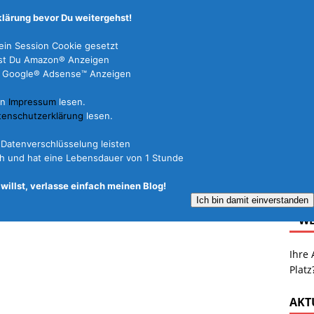
lärung bevor Du weitergehst!
in Session Cookie gesetzt
dest Du Amazon® Anzeigen
 Du Google® Adsense™ Anzeigen
in
Impressum
lesen.
FERIENHÄUSER
REISEARTEN
REISEFÜHRER
tenschutzerklärung
lesen.
L Datenverschlüsselung leisten
ich und hat eine Lebensdauer von 1 Stunde
willst, verlasse einfach meinen Blog!
Ich bin damit einverstanden
* W
Ihre 
Platz
AKT