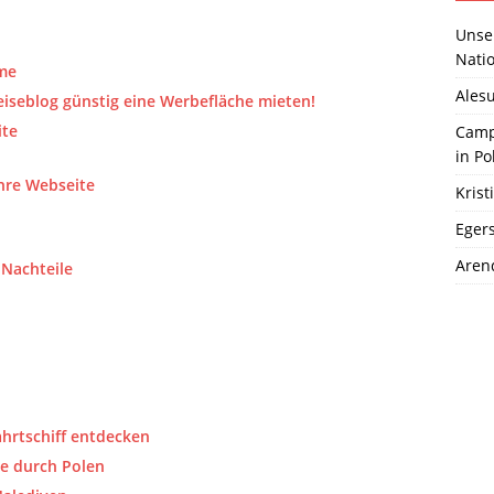
Unser
Natio
me
Ales
iseblog günstig eine Werbefläche mieten!
ite
Camp
in Po
Ihre Webseite
Kris
Eger
Aren
 Nachteile
hrtschiff entdecken
se durch Polen