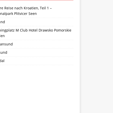
e Reise nach Kroatien, Teil 1 –
nalpark Plitvicer Seen
und
ingplatz M Club Hotel Drawsko Pomorskie
len
tiansund
sund
dal