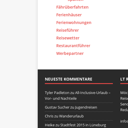
Fährüberfahrten
Ferienhäuser
Ferienwohnungen
Reiseführer
Reisewetter
Restaurantführer
Werbepartner
NEUESTE KOMMENTARE
LT 
Tyler Padleton
zu
All-Inclusive-Urlaub –
Möch
Vor- und Nachteile
Reis
Send
Gustav Sucher
zu
Jugendreisen
Reda
Chris
zu
Wanderurlaub
info
Heike
zu
Stadtfest 2015 in Lüneburg