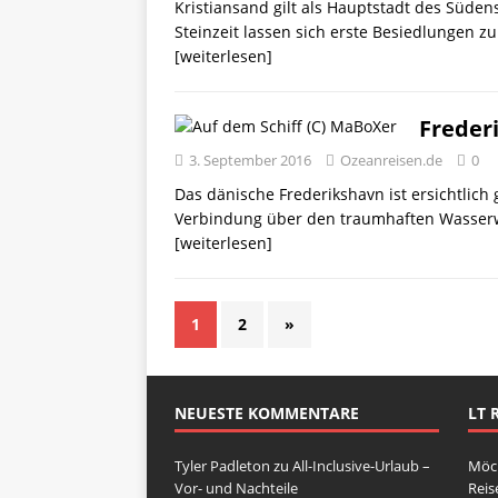
Kristiansand gilt als Hauptstadt des Süden
Steinzeit lassen sich erste Besiedlungen 
[weiterlesen]
Freder
3. September 2016
Ozeanreisen.de
0
Das dänische Frederikshavn ist ersichtlich
Verbindung über den traumhaften Wasserwe
[weiterlesen]
1
2
»
NEUESTE KOMMENTARE
LT 
Tyler Padleton
zu
All-Inclusive-Urlaub –
Möch
Vor- und Nachteile
Reis