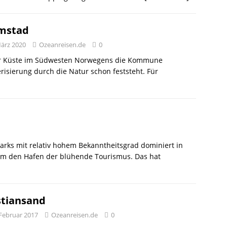
mstad
März 2020
Ozeanreisen.de
0
 der Küste im Südwesten Norwegens die Kommune
isierung durch die Natur schon feststeht. Für
rks mit relativ hohem Bekanntheitsgrad dominiert in
m den Hafen der blühende Tourismus. Das hat
stiansand
 Februar 2017
Ozeanreisen.de
0