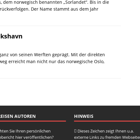
s, dem norwegisch benannten „Sorlandet“. Bis in die
zurückverfolgen. Der Name stammt aus dem Jahr
ikshavn
 ganz von seinen Werften geprägt. Mit der direkten
g erreicht man nicht nur das norwegische Oslo,
REISEN AUTOREN
HINWEIS
ten Sie Ihren persönlichen
Dieses Zeichen zeigt Ihnen u.a.
ebericht hier veröffentlichen?
externe Links zu fremden Webseite