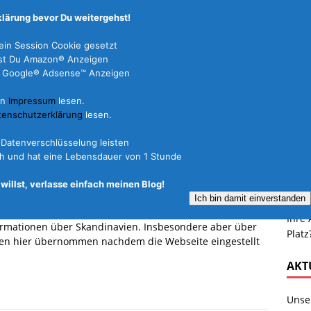
lärung bevor Du weitergehst!
in Session Cookie gesetzt
dest Du Amazon® Anzeigen
 Du Google® Adsense™ Anzeigen
FERIENHÄUSER
REISEARTEN
REISEFÜHRER
in
Impressum
lesen.
tenschutzerklärung
lesen.
sen.de
L Datenverschlüsselung leisten
orwegen
0
ich und hat eine Lebensdauer von 1 Stunde
* W
willst, verlasse einfach meinen Blog!
Ich bin damit einverstanden
Ihre 
formationen über Skandinavien. Insbesondere aber über
Platz
en hier übernommen nachdem die Webseite eingestellt
AKT
Unser