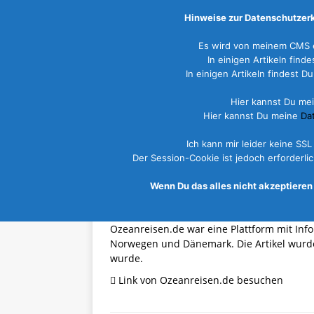
Hinweise zur Datenschutzerk
Es wird von meinem CMS e
In einigen Artikeln fin
In einigen Artikeln findest
START
NEWS
REISEZIELE
Hier kannst Du me
Hier kannst Du meine
Da
Artikel von
Ozeanrei
Ich kann mir leider keine SS
12. August 2021
Ozeanreisen.de
Südn
Der Session-Cookie ist jedoch erforderl
Wenn Du das alles nicht akzeptieren 
Über Ozeanreisen.de
Ozeanreisen.de war eine Plattform mit In
Norwegen und Dänemark. Die Artikel wurd
wurde.
Link von Ozeanreisen.de besuchen