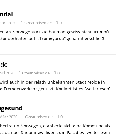
ndal
April 2020
Ozeanreisen.de
0
n an Norwegens Küste hat man gewiss nicht, trumpft
 Sonderheiten auf. „Tromøybrua“ genannt erschließt
lde
pril 2020
Ozeanreisen.de
0
rd auch in der relativ unbekannten Stadt Molde in
 Fremdenverkehr genutzt. Konkret ist es
[weiterlesen]
ugesund
 März 2020
Ozeanreisen.de
0
ubertraum Norwegen, etablierte sich eine Kommune als
o auch bei Shoppingwilligen zum Paradies
[weiterlesen]