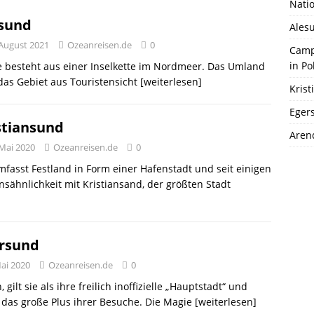
Natio
sund
Ales
 August 2021
Ozeanreisen.de
0
Camp
in Po
 besteht aus einer Inselkette im Nordmeer. Das Umland
das Gebiet aus Touristensicht
[weiterlesen]
Kris
Eger
stiansund
Aren
 Mai 2020
Ozeanreisen.de
0
asst Festland in Form einer Hafenstadt und seit einigen
sähnlichkeit mit Kristiansand, der größten Stadt
rsund
Mai 2020
Ozeanreisen.de
0
lt sie als ihre freilich inoffizielle „Hauptstadt“ und
 das große Plus ihrer Besuche. Die Magie
[weiterlesen]