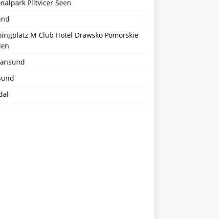
nalpark Plitvicer Seen
und
ingplatz M Club Hotel Drawsko Pomorskie
len
tiansund
sund
dal