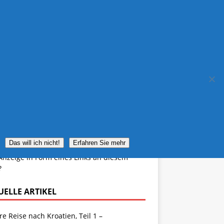
IMPRESSUM
REISEWETTER
ERBUNG
Das will ich nicht!
Erfahren Sie mehr
Anzeige in Form eines Links an diesem
?
UELLE ARTIKEL
e Reise nach Kroatien, Teil 1 –