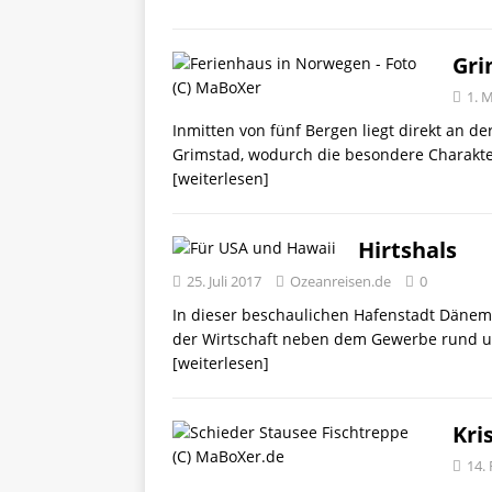
Gri
1. 
Inmitten von fünf Bergen liegt direkt an
Grimstad, wodurch die besondere Charakter
[weiterlesen]
Hirtshals
25. Juli 2017
Ozeanreisen.de
0
In dieser beschaulichen Hafenstadt Dänema
der Wirtschaft neben dem Gewerbe rund u
[weiterlesen]
Kri
14.