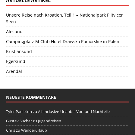
AKTUELLE ARTIKEL
Unsere Reise nach Kroatien, Teil 1 – Nationalpark Plitvicer
Seen
Alesund
Campingplatz M Club Hotel Drawsko Pomorskie in Polen
Kristiansund
Egersund
Arendal
NEUESTE KOMMENTARE
Tyler Padleton
zu
All-Inclusive-Urlaub – Vor- und Nachteile
Gustav Sucher
zu
Jugendreisen
Chris
zu
Wanderurlaub