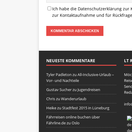
Ich habe die
Datenschutzerklärung
zur 
zur Kontaktaufnahme und für Rückfrage
NEUESTE KOMMENTARE
LT 
Tyler Padleton
zu
All-Inclusive-Urlaub –
Möch
Vor- und Nachteile
Reis
Send
Gustav Sucher
zu
Jugendreisen
Reda
Chris
zu
Wanderurlaub
info
Heike
zu
Stadtfest 2015 in Lüneburg
Fährreisen online buchen über
Fährline.de
zu
Oslo