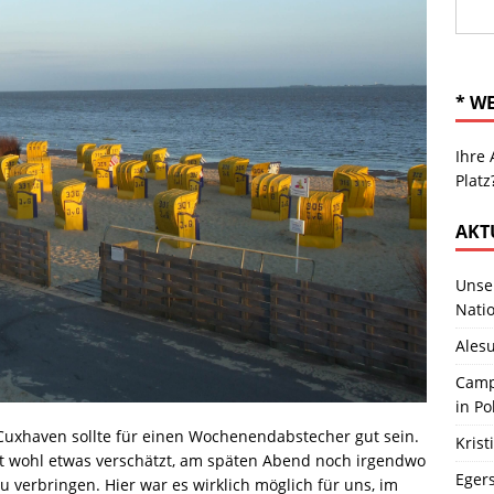
* W
Ihre 
Platz
AKT
Unser
Natio
Ales
Camp
in Po
 Cuxhaven sollte für einen Wochenendabstecher gut sein.
Kris
t wohl etwas verschätzt, am späten Abend noch irgendwo
Eger
zu verbringen.
Hier war es wirklich möglich für uns, im