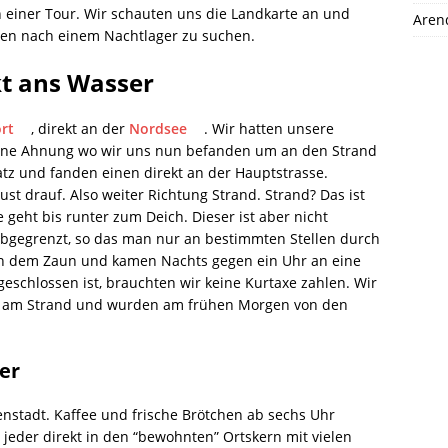
 einer Tour. Wir schauten uns die Landkarte an und
Aren
en nach einem Nachtlager zu suchen.
kt ans Wasser
rt
, direkt an der
Nordsee
. Wir hatten unsere
eine Ahnung wo wir uns nun befanden um an den Strand
z und fanden einen direkt an der Hauptstrasse.
ust drauf. Also weiter Richtung Strand. Strand? Das ist
e geht bis runter zum Deich. Dieser ist aber nicht
 abgegrenzt, so das man nur an bestimmten Stellen durch
en dem Zaun und kamen Nachts gegen ein Uhr an eine
geschlossen ist, brauchten wir keine Kurtaxe zahlen. Wir
rt am Strand und wurden am frühen Morgen von den
er
nenstadt. Kaffee und frische Brötchen ab sechs Uhr
eder direkt in den “bewohnten” Ortskern mit vielen