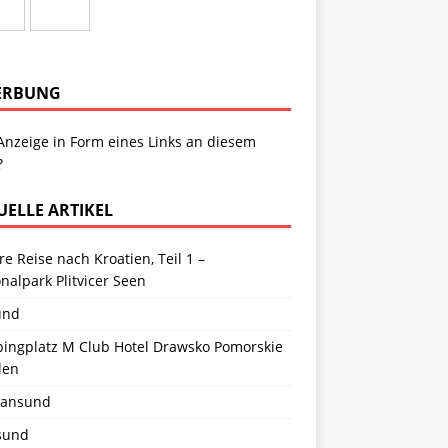
ERBUNG
Anzeige in Form eines Links an diesem
?
UELLE ARTIKEL
e Reise nach Kroatien, Teil 1 –
nalpark Plitvicer Seen
und
ingplatz M Club Hotel Drawsko Pomorskie
len
tiansund
sund