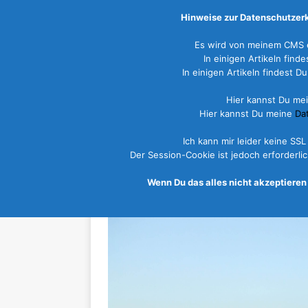
Hinweise zur Datenschutzerk
Es wird von meinem CMS e
In einigen Artikeln fin
In einigen Artikeln findest
Hier kannst Du me
START
NEWS
REISEZIELE
Hier kannst Du meine
Da
Ich kann mir leider keine SS
Duhnen
Der Session-Cookie ist jedoch erforderl
Wenn Du das alles nicht akzeptieren 
9. Januar 2014
Niedersachsen