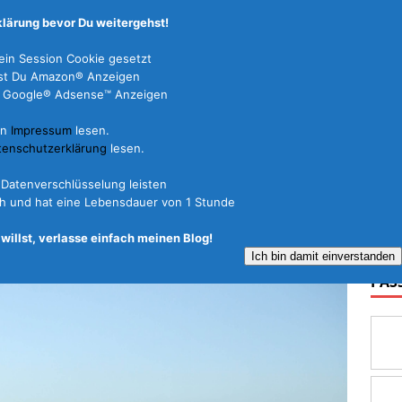
lärung bevor Du weitergehst!
in Session Cookie gesetzt
dest Du Amazon® Anzeigen
 Du Google® Adsense™ Anzeigen
in
Impressum
lesen.
FERIENHÄUSER
REISEARTEN
REISEFÜHRER
tenschutzerklärung
lesen.
L Datenverschlüsselung leisten
ich und hat eine Lebensdauer von 1 Stunde
willst, verlasse einfach meinen Blog!
0
Ich bin damit einverstanden
PAS