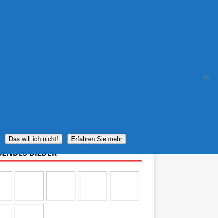
IMPRESSUM
REISEWETTER
Das will ich nicht!
Erfahren Sie mehr
SENDES BILDER