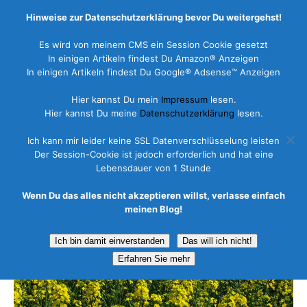
Hinweise zur Datenschutzerklärung bevor Du weitergehst!
Es wird von meinem CMS ein Session Cookie gesetzt
In einigen Artikeln findest Du Amazon® Anzeigen
In einigen Artikeln findest Du Google® Adsense™ Anzeigen
Bommelsen
Hier kannst Du mein
Impressum
lesen.
Hier kannst Du meine
Datenschutzerklärung
lesen.
30. Mai 2013
Marco
Ich kann mir leider keine SSL Datenverschlüsselung leisten
Der Session-Cookie ist jedoch erforderlich und hat eine
Lebensdauer von 1 Stunde
Wenn Du das alles nicht akzeptieren willst, verlasse einfach
meinen Blog!
Ich bin damit einverstanden
Das will ich nicht!
Erfahren Sie mehr