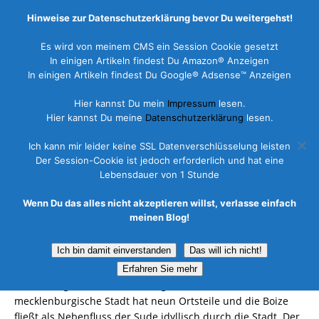
Hinweise zur Datenschutzerklärung bevor Du weitergehst!
Es wird von meinem CMS ein Session Cookie gesetzt
In einigen Artikeln findest Du Amazon® Anzeigen
In einigen Artikeln findest Du Google® Adsense™ Anzeigen
Hier kannst Du mein
Impressum
lesen.
Boizenburg
Hier kannst Du meine
Datenschutzerklärung
lesen.
5. Juni 2015
Ich kann mir leider keine SSL Datenverschlüsselung leisten
Der Session-Cookie ist jedoch erforderlich und hat eine
Lebensdauer von 1 Stunde
Wenn Du das alles nicht akzeptieren willst, verlasse einfach
Boizenburg /
Elbe
liegt im schönen Bundesland
meinen Blog!
Mecklenburg Vorpommern im Norden Deutschlands. Die an
der Elbe gelegene attraktive Ortschaft befindet sich im
Ich bin damit einverstanden
Das will ich nicht!
Landkreis Ludwigslust-Parchim in der Metropolregion
Hamburg. Im Amt Boizenburg-Land präsentiert sich
Erfahren Sie mehr
Boizenburg/Elbe als Verwaltungssitz. Die westlichste
mecklenburgische Stadt hat neun Ortsteile und die Boize
fließt als Nebenfluss der Sude idyllisch durch die Stadt. Der